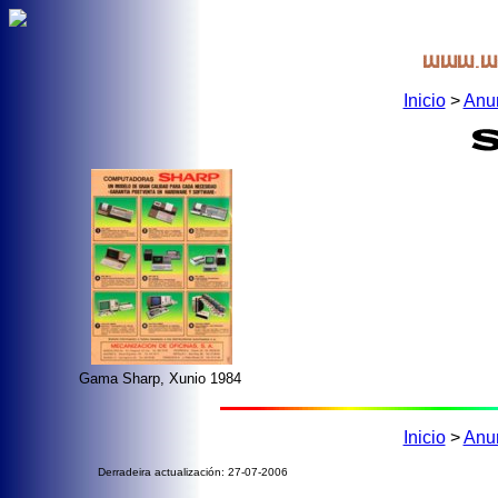
Inicio
>
Anu
Gama Sharp, Xunio 1984
Inicio
>
Anu
Derradeira actualización: 27-07-2006