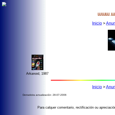
Inicio
>
Anun
Arkanoid, 1987
Inicio
>
Anun
Derradeira actualización: 28-07-2006
Para calquer comentario, rectificación ou apreciac