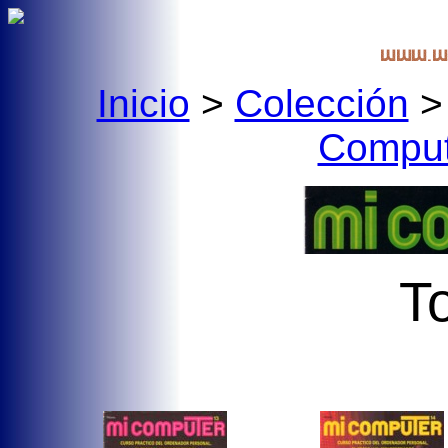
Inicio
>
Colección
Comput
T