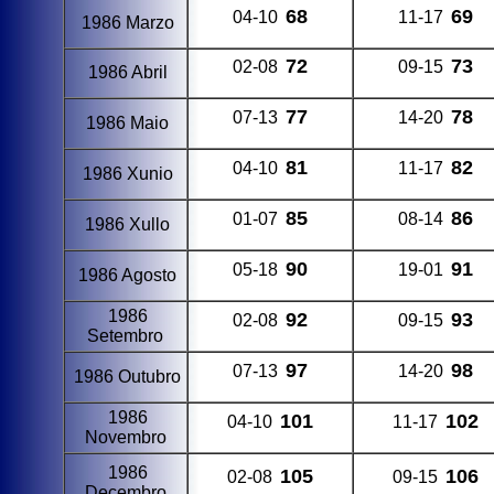
68
69
04-10
11-17
1986 Marzo
72
73
02-08
09-15
1986 Abril
77
78
07-13
14-20
1986 Maio
81
82
04-10
11-17
1986 Xunio
85
86
01-07
08-14
1986 Xullo
90
91
05-18
19-01
1986 Agosto
1986
92
93
02-08
09-15
Setembro
97
98
07-13
14-20
1986 Outubro
1986
101
102
04-10
11-17
Novembro
1986
105
106
02-08
09-15
Decembro