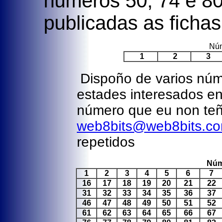
numeros 50, 74 e 8
publicadas as fichas
Núm
1
2
3
Dispoño de varios núme
estades interesados en
número que eu non te
web8bits@web8bits.c
repetidos
Núm
1
2
3
4
5
6
7
16
17
18
19
20
21
22
31
32
33
34
35
36
37
46
47
48
49
50
51
52
61
62
63
64
65
66
67