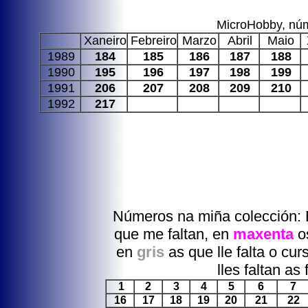
MicroHobby, núm
Xaneiro
Febreiro
Marzo
Abril
Maio
1989
184
185
186
187
188
1990
195
196
197
198
199
1991
206
207
208
209
210
1992
217
Números na miña colección:
que me faltan, en
maxenta
os
en
gris
as que lle falta o c
lles faltan as
1
2
3
4
5
6
7
16
17
18
19
20
21
22