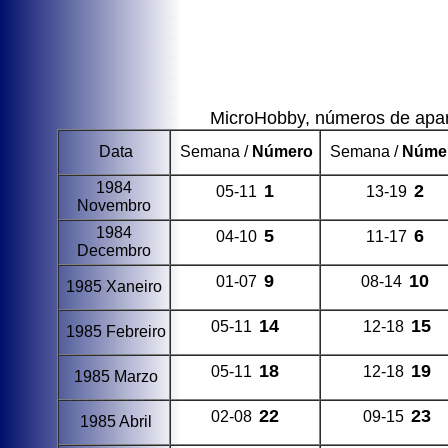
MicroHobby, números de apari
Data
Semana /
Número
Semana /
Núme
1984
1
2
05-11
13-19
Novembro
1984
5
6
04-10
11-17
Decembro
9
10
01-07
08-14
1985 Xaneiro
14
15
05-11
12-18
1985 Febreiro
18
19
05-11
12-18
1985 Marzo
22
23
02-08
09-15
1985 Abril