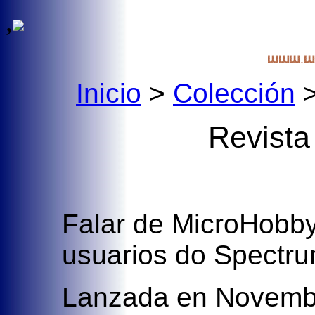
,
Inicio
>
Colección
Revista
Falar de MicroHobby 
usuarios do Spectru
Lanzada en Novembr