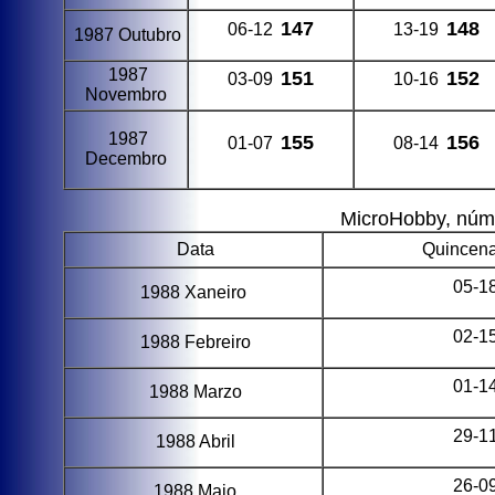
147
148
06-12
13-19
1987 Outubro
1987
151
152
03-09
10-16
Novembro
1987
155
156
01-07
08-14
Decembro
MicroHobby, núme
Data
Quincena
05-1
1988 Xaneiro
02-1
1988 Febreiro
01-1
1988 Marzo
29-1
1988 Abril
26-0
1988 Maio