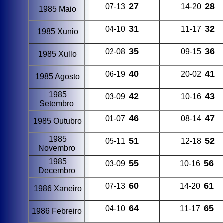
27
28
07-13
14-20
1985 Maio
31
32
04-10
11-17
1985 Xunio
35
36
02-08
09-15
1985 Xullo
40
41
06-19
20-02
1985 Agosto
1985
42
43
03-09
10-16
Setembro
46
47
01-07
08-14
1985 Outubro
1985
51
52
05-11
12-18
Novembro
1985
55
56
03-09
10-16
Decembro
60
61
07-13
14-20
1986 Xaneiro
64
65
04-10
11-17
1986 Febreiro