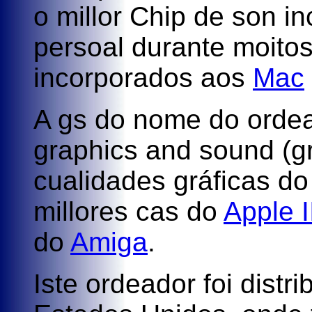
o millor Chip de son i
persoal durante moitos
incorporados aos
Mac
A gs do nome do ordead
graphics and sound (gr
cualidades gráficas d
millores cas do
Apple I
do
Amiga
.
Iste ordeador foi dist