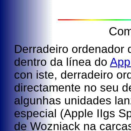
Com
Derradeiro ordenador 
dentro da línea do
Appl
con iste, derradeiro o
directamente no seu d
algunhas unidades lan
especial (Apple IIgs Sp
de Wozniack na carca