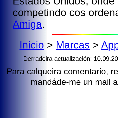
Estados Unidos, onde t
competindo cos ordena
Amiga
.
Inicio
>
Marcas
>
App
Derradeira actualización: 10.09.2
Para calqueira comentario, rec
mandáde-me un mail 