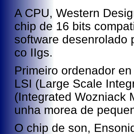
A CPU, Western Desig
chip de 16 bits compa
software desenrolado p
co IIgs.
Primeiro ordenador en
LSI (Large Scale Inte
(Integrated Wozniack M
unha morea de pequen
O chip de son, Ensoniq 