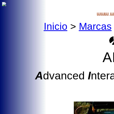
Inicio
>
Marcas
A
A
dvanced
I
nter