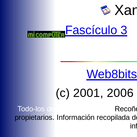
Xan
Fascículo 3
Web8bit
(c) 2001, 2006
Todo-los dereitos reservados.
Recoñé
propietarios. Información recopilada de
in