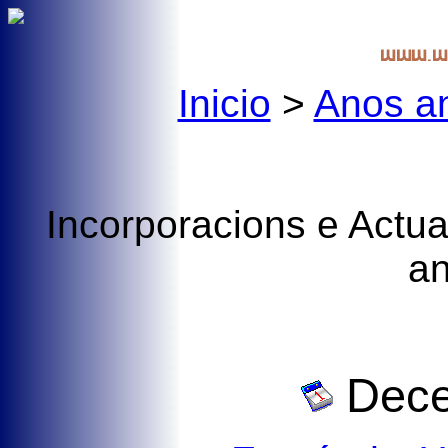
Inicio
>
Anos an
Incorporacions e Actua
a
Dece