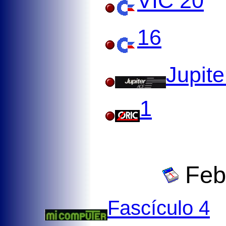
VIC 20
16
Jupite
1
Febr
Fascículo 4