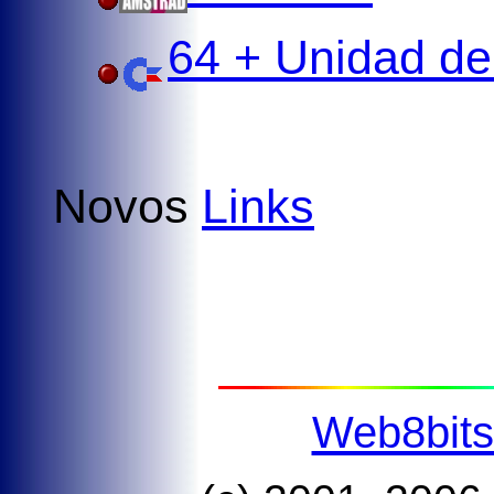
64 + Unidad de
Novos
Links
Web8bit