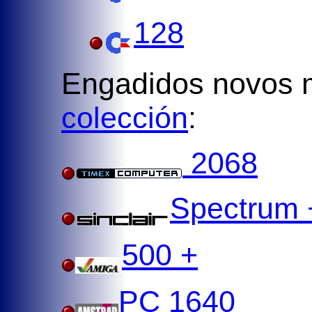
128
Engadidos novos 
colección
:
2068
Spectrum 
500 +
PC 1640