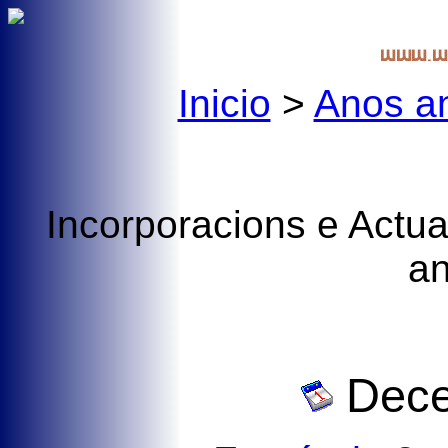
Inicio
>
Anos an
Incorporacions e Actua
a
Dece