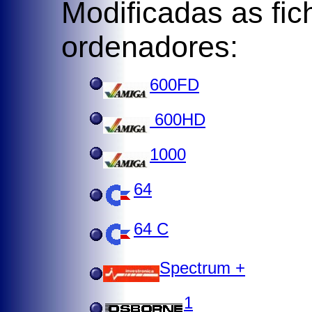
Modificadas as fic
ordenadores:
600FD
600HD
1000
64
64 C
Spectrum +
1