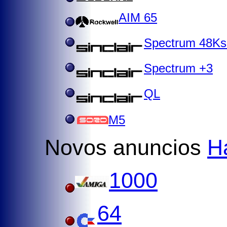
AIM 65
Spectrum 48Ks
Spectrum +3
QL
M5
Novos anuncios
H
1000
64